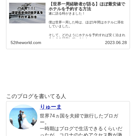
【世界一周経験者が語る】ほぼ最安値で
ホテルを予約する方法
遂に語る時がきました！
僕は世界一周した時は、ほぼ1年間はホテルに滞在
していました。
そして、どのようにホテルを予約すれば安く泊まれ
るか？を研究していました。
52theworld.com
2023.06.28
そこで、この僕
このブログを書いてる人
りゅーま
世界74ヵ国を夫婦で旅行したブロガ
ー。
一時期はブログで生活できるくらいだ
ったが、コロナのためアクセス数が激