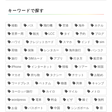
キーワードで探す
移動
バス
飛行機
空港
海外
ホテル
世界一周
観光
LCC
タイ
予約
ブログ
ハワイ
クレジットカード
スマホ
インド
sim
荷物
保険
レンタカー
海外旅行
バンコク
旅行
SIMカード
アプリ
行き方
航空券
iPhone
インターネット
情報
ツアー
韓国
マカオ
持ち物
タクシー
チケット
お勧め
ワードプレス
ベトナム
物価
列車
キャンプ
ヨーロッパ旅行
カイロ
マイル
メトロ
wordpress
電車
料金
ビザ
稼ぐ
無料
お金
パスポート
中国
シンガポール
宿