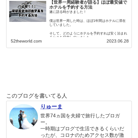
【世界一周経験者が語る】ほぼ最安値で
ホテルを予約する方法
遂に語る時がきました！
僕は世界一周した時は、ほぼ1年間はホテルに滞在
していました。
そして、どのようにホテルを予約すれば安く泊まれ
るか？を研究していました。
52theworld.com
2023.06.28
そこで、この僕
このブログを書いてる人
りゅーま
世界74ヵ国を夫婦で旅行したブロガ
ー。
一時期はブログで生活できるくらいだ
ったが、コロナのためアクセス数が激