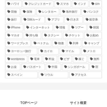
ハワイ
クレジットカード
スマホ
インド
sim
荷物
保険
レンタカー
海外旅行
バンコク
旅行
SIMカード
アプリ
行き方
航空券
iPhone
インターネット
情報
ツアー
韓国
マカオ
持ち物
タクシー
チケット
お勧め
ワードプレス
ベトナム
物価
列車
キャンプ
ヨーロッパ旅行
カイロ
マイル
メトロ
wordpress
電車
料金
ビザ
稼ぐ
無料
お金
パスポート
中国
シンガポール
宿
スペイン
ソウル
アクセス
TOPページ
サイト概要