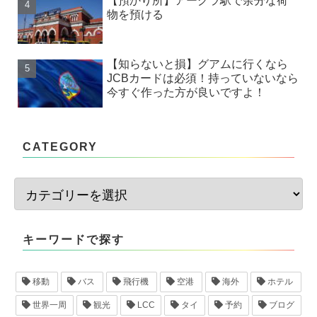
【預かり所】アーグラ駅で余分な荷
物を預ける
【知らないと損】グアムに行くなら
JCBカードは必須！持っていないなら
今すぐ作った方が良いですよ！
CATEGORY
キーワードで探す
移動
バス
飛行機
空港
海外
ホテル
世界一周
観光
LCC
タイ
予約
ブログ