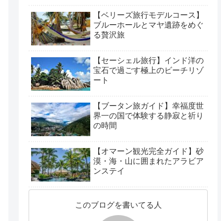
【ベリーズ旅行モデルコース】
ブルーホールとマヤ遺跡をめぐ
る贅沢旅
【セーシェル旅行】インド洋の
宝石で過ごす極上のビーチリゾ
ート
【ブータン旅ガイド】幸福度世
界一の国で体験する静寂と祈り
の時間
【オマーン観光完全ガイド】砂
漠・海・山に囲まれたアラビア
ンステイ
このブログを書いてる人