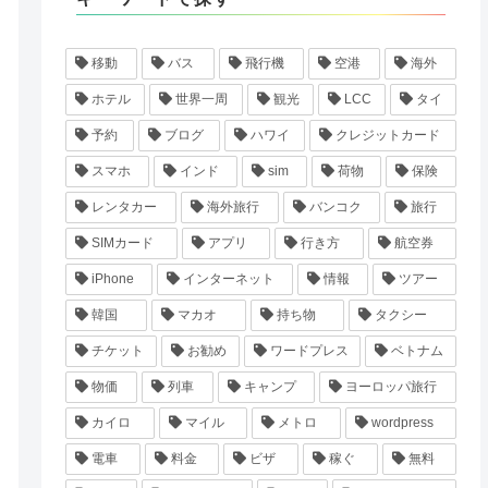
移動
バス
飛行機
空港
海外
ホテル
世界一周
観光
LCC
タイ
予約
ブログ
ハワイ
クレジットカード
スマホ
インド
sim
荷物
保険
レンタカー
海外旅行
バンコク
旅行
SIMカード
アプリ
行き方
航空券
iPhone
インターネット
情報
ツアー
韓国
マカオ
持ち物
タクシー
チケット
お勧め
ワードプレス
ベトナム
物価
列車
キャンプ
ヨーロッパ旅行
カイロ
マイル
メトロ
wordpress
電車
料金
ビザ
稼ぐ
無料