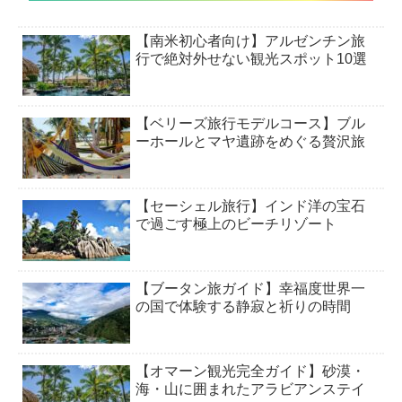
【南米初心者向け】アルゼンチン旅
行で絶対外せない観光スポット10選
【ベリーズ旅行モデルコース】ブル
ーホールとマヤ遺跡をめぐる贅沢旅
【セーシェル旅行】インド洋の宝石
で過ごす極上のビーチリゾート
【ブータン旅ガイド】幸福度世界一
の国で体験する静寂と祈りの時間
【オマーン観光完全ガイド】砂漠・
海・山に囲まれたアラビアンステイ