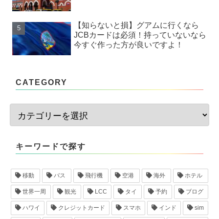
【知らないと損】グアムに行くなら
JCBカードは必須！持っていないなら
今すぐ作った方が良いですよ！
CATEGORY
キーワードで探す
移動
バス
飛行機
空港
海外
ホテル
世界一周
観光
LCC
タイ
予約
ブログ
ハワイ
クレジットカード
スマホ
インド
sim