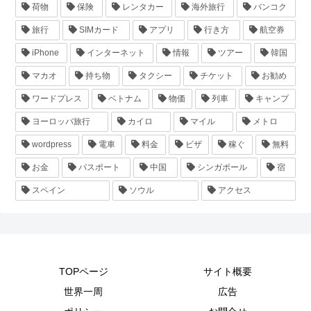
荷物
保険
レンタカー
海外旅行
バンコク
旅行
SIMカード
アプリ
行き方
航空券
iPhone
インターネット
情報
ツアー
韓国
マカオ
持ち物
タクシー
チケット
お勧め
ワードプレス
ベトナム
物価
列車
キャンプ
ヨーロッパ旅行
カイロ
マイル
メトロ
wordpress
電車
料金
ビザ
稼ぐ
無料
お金
パスポート
中国
シンガポール
宿
スペイン
ソウル
アクセス
TOPページ
サイト概要
世界一周
広告