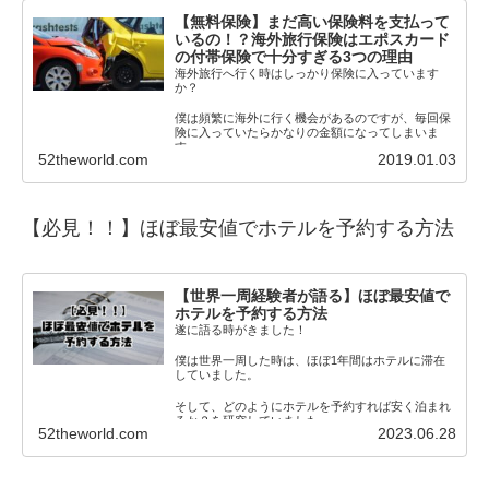
【無料保険】まだ高い保険料を支払って
いるの！？海外旅行保険はエポスカード
の付帯保険で十分すぎる3つの理由
海外旅行へ行く時はしっかり保険に入っています
か？
僕は頻繁に海外に行く機会があるのですが、毎回保
険に入っていたらかなりの金額になってしまいま
す。
52theworld.com
2019.01.03
それでも保険に入らないわけにいきま
【必見！！】
ほぼ最安値でホテルを予約する方法
【世界一周経験者が語る】ほぼ最安値で
ホテルを予約する方法
遂に語る時がきました！
僕は世界一周した時は、ほぼ1年間はホテルに滞在
していました。
そして、どのようにホテルを予約すれば安く泊まれ
るか？を研究していました。
52theworld.com
2023.06.28
そこで、この僕