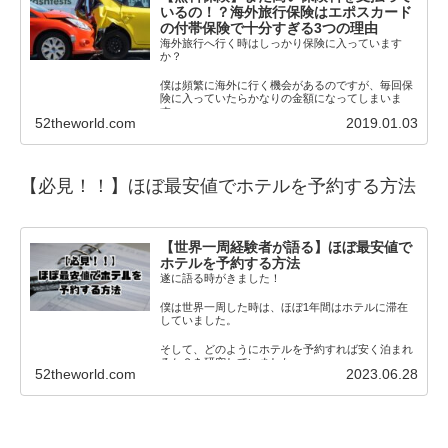
いるの！？海外旅行保険はエポスカード
の付帯保険で十分すぎる3つの理由
海外旅行へ行く時はしっかり保険に入っています
か？
僕は頻繁に海外に行く機会があるのですが、毎回保
険に入っていたらかなりの金額になってしまいま
す。
52theworld.com
2019.01.03
それでも保険に入らないわけにいきま
【必見！！】
ほぼ最安値でホテルを予約する方法
【世界一周経験者が語る】ほぼ最安値で
ホテルを予約する方法
遂に語る時がきました！
僕は世界一周した時は、ほぼ1年間はホテルに滞在
していました。
そして、どのようにホテルを予約すれば安く泊まれ
るか？を研究していました。
52theworld.com
2023.06.28
そこで、この僕