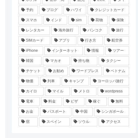
予約
ブログ
ハワイ
クレジットカード
スマホ
インド
sim
荷物
保険
レンタカー
海外旅行
バンコク
旅行
SIMカード
アプリ
行き方
航空券
iPhone
インターネット
情報
ツアー
韓国
マカオ
持ち物
タクシー
チケット
お勧め
ワードプレス
ベトナム
物価
列車
キャンプ
ヨーロッパ旅行
カイロ
マイル
メトロ
wordpress
電車
料金
ビザ
稼ぐ
無料
お金
パスポート
中国
シンガポール
宿
スペイン
ソウル
アクセス