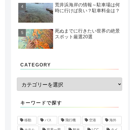
荒井浜海岸の情報～駐車場は何
時に行けば良い？駐車料金は？
死ぬまでに行きたい世界の絶景
スポット厳選20選
CATEGORY
キーワードで探す
移動
バス
飛行機
空港
海外
ホテル
世界一周
観光
LCC
タイ