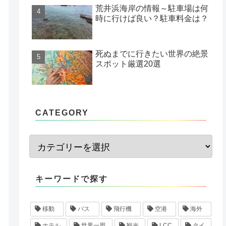
荒井浜海岸の情報～駐車場は何
時に行けば良い？駐車料金は？
死ぬまでに行きたい世界の絶景
スポット厳選20選
CATEGORY
キーワードで探す
移動
バス
飛行機
空港
海外
ホテル
世界一周
観光
LCC
タイ