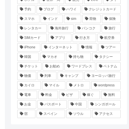
予約
ブログ
ハワイ
クレジットカード
スマホ
インド
sim
荷物
保険
レンタカー
海外旅行
バンコク
旅行
SIMカード
アプリ
行き方
航空券
iPhone
インターネット
情報
ツアー
韓国
マカオ
持ち物
タクシー
チケット
お勧め
ワードプレス
ベトナム
物価
列車
キャンプ
ヨーロッパ旅行
カイロ
マイル
メトロ
wordpress
電車
料金
ビザ
稼ぐ
無料
お金
パスポート
中国
シンガポール
宿
スペイン
ソウル
アクセス