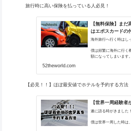
旅行時に高い保険を払っている人必見！
【無料保険】まだ
はエポスカードの
海外旅行へ行く時はし
僕は頻繁に海外に行く
額になってしまいます
52theworld.com
それでも保険に入らな
【必見！！】
ほぼ最安値でホテルを予約する方法
【世界一周経験者
遂に語る時がきました
僕は世界一周した時は