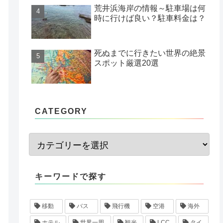
荒井浜海岸の情報～駐車場は何
時に行けば良い？駐車料金は？
死ぬまでに行きたい世界の絶景
スポット厳選20選
CATEGORY
キーワードで探す
移動
バス
飛行機
空港
海外
ホテル
世界一周
観光
LCC
タイ