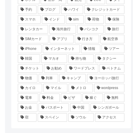
予約
ブログ
ハワイ
クレジットカード
スマホ
インド
sim
荷物
保険
レンタカー
海外旅行
バンコク
旅行
SIMカード
アプリ
行き方
航空券
iPhone
インターネット
情報
ツアー
韓国
マカオ
持ち物
タクシー
チケット
お勧め
ワードプレス
ベトナム
物価
列車
キャンプ
ヨーロッパ旅行
カイロ
マイル
メトロ
wordpress
電車
料金
ビザ
稼ぐ
無料
お金
パスポート
中国
シンガポール
宿
スペイン
ソウル
アクセス