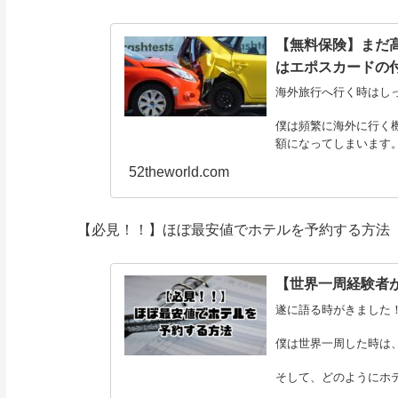
【無料保険】まだ
はエポスカードの
海外旅行へ行く時はし
僕は頻繁に海外に行く
額になってしまいます
52theworld.com
それでも保険に入らな
【必見！！】
ほぼ最安値でホテルを予約する方法
【世界一周経験者
遂に語る時がきました
僕は世界一周した時は
そして、どのようにホ