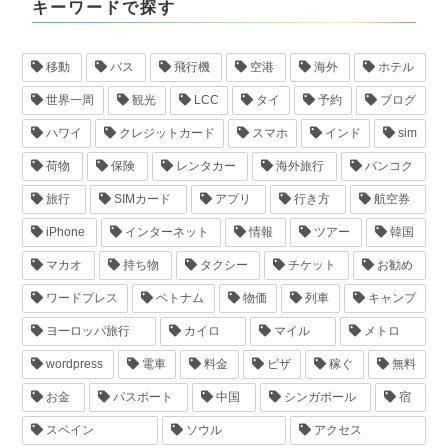
キーワードで探す
移動
バス
飛行機
空港
海外
ホテル
世界一周
観光
LCC
タイ
予約
ブログ
ハワイ
クレジットカード
スマホ
インド
sim
荷物
保険
レンタカー
海外旅行
バンコク
旅行
SIMカード
アプリ
行き方
航空券
iPhone
インターネット
情報
ツアー
韓国
マカオ
持ち物
タクシー
チケット
お勧め
ワードプレス
ベトナム
物価
列車
キャンプ
ヨーロッパ旅行
カイロ
マイル
メトロ
wordpress
電車
料金
ビザ
稼ぐ
無料
お金
パスポート
中国
シンガポール
宿
スペイン
ソウル
アクセス