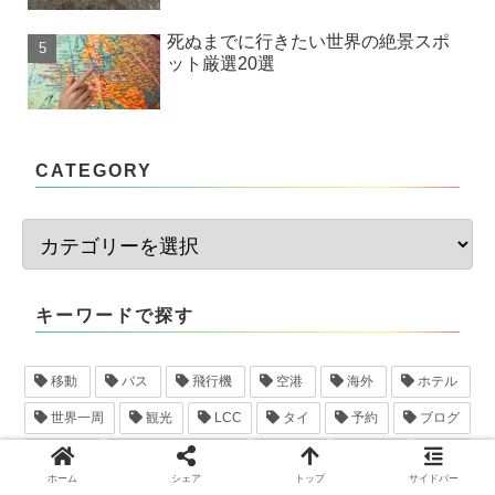
死ぬまでに行きたい世界の絶景スポ
ット厳選20選
CATEGORY
キーワードで探す
移動
バス
飛行機
空港
海外
ホテル
世界一周
観光
LCC
タイ
予約
ブログ
ハワイ
クレジットカード
スマホ
インド
sim
ホーム
シェア
トップ
サイドバー
荷物
保険
レンタカー
海外旅行
バンコク