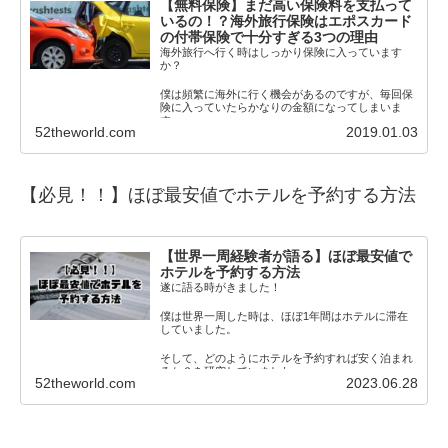
【無料保険】まだ高い保険料を支払って
いるの！？海外旅行保険はエポスカード
の付帯保険で十分すぎる3つの理由
海外旅行へ行く時はしっかり保険に入っています
か？
僕は頻繁に海外に行く機会があるのですが、毎回保
険に入っていたらかなりの金額になってしまいま
す。
52theworld.com
2019.01.03
それでも保険に入らないわけにいきま
【必見！！】
ほぼ最安値でホテルを予約する方法
【世界一周経験者が語る】ほぼ最安値で
ホテルを予約する方法
遂に語る時がきました！
僕は世界一周した時は、ほぼ1年間はホテルに滞在
していました。
そして、どのようにホテルを予約すれば安く泊まれ
るか？を研究していました。
52theworld.com
2023.06.28
そこで、この僕