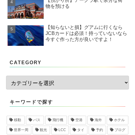
【預かり所】アーグラ駅で余分な荷
物を預ける
【知らないと損】グアムに行くなら
JCBカードは必須！持っていないなら
今すぐ作った方が良いですよ！
CATEGORY
キーワードで探す
移動
バス
飛行機
空港
海外
ホテル
世界一周
観光
LCC
タイ
予約
ブログ