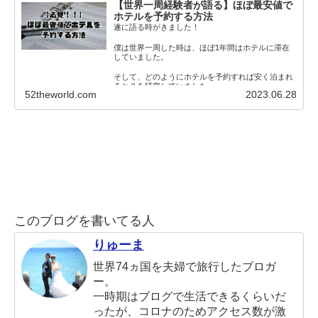
【世界一周経験者が語る】ほぼ最安値で
ホテルを予約する方法
遂に語る時がきました！
僕は世界一周した時は、ほぼ1年間はホテルに滞在
していました。
そして、どのようにホテルを予約すれば安く泊まれ
るか？を研究していました。
52theworld.com
2023.06.28
そこで、この僕
このブログを書いてる人
りゅーま
世界74ヵ国を夫婦で旅行したブロガ
ー。
一時期はブログで生活できるくらいだ
ったが、コロナのためアクセス数が激