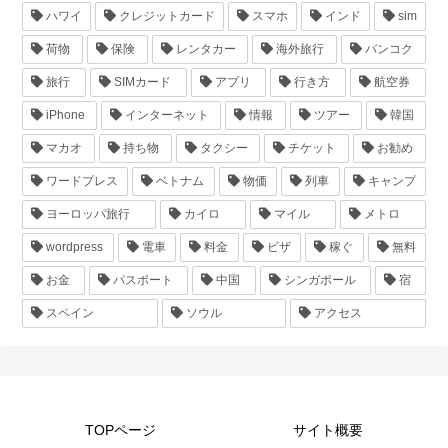
ハワイ
クレジットカード
スマホ
インド
sim
荷物
保険
レンタカー
海外旅行
バンコク
旅行
SIMカード
アプリ
行き方
航空券
iPhone
インターネット
情報
ツアー
韓国
マカオ
持ち物
タクシー
チケット
お勧め
ワードプレス
ベトナム
物価
列車
キャンプ
ヨーロッパ旅行
カイロ
マイル
メトロ
wordpress
電車
料金
ビザ
稼ぐ
無料
お金
パスポート
中国
シンガポール
宿
スペイン
ソウル
アクセス
TOPページ
サイト概要