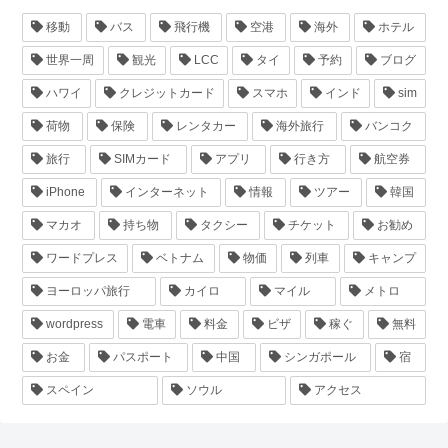
移動
バス
飛行機
空港
海外
ホテル
世界一周
観光
LCC
タイ
予約
ブログ
ハワイ
クレジットカード
スマホ
インド
sim
荷物
保険
レンタカー
海外旅行
バンコク
旅行
SIMカード
アプリ
行き方
航空券
iPhone
インターネット
情報
ツアー
韓国
マカオ
持ち物
タクシー
チケット
お勧め
ワードプレス
ベトナム
物価
列車
キャンプ
ヨーロッパ旅行
カイロ
マイル
メトロ
wordpress
電車
料金
ビザ
稼ぐ
無料
お金
パスポート
中国
シンガポール
宿
スペイン
ソウル
アクセス