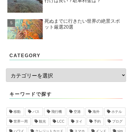
行けば良い？駐車料金は？
死ぬまでに行きたい世界の絶景スポ
ット厳選20選
CATEGORY
キーワードで探す
移動
バス
飛行機
空港
海外
ホテル
世界一周
観光
LCC
タイ
予約
ブログ
ハワイ
クレジットカード
スマホ
インド
sim