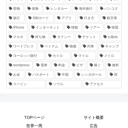
荷物
保険
レンタカー
海外旅行
バンコク
旅行
SIMカード
アプリ
行き方
航空券
iPhone
インターネット
情報
ツアー
韓国
マカオ
持ち物
タクシー
チケット
お勧め
ワードプレス
ベトナム
物価
列車
キャンプ
ヨーロッパ旅行
カイロ
マイル
メトロ
wordpress
電車
料金
ビザ
稼ぐ
無料
お金
パスポート
中国
シンガポール
宿
スペイン
ソウル
アクセス
TOPページ
サイト概要
世界一周
広告