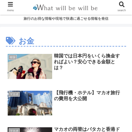
menu
search
旅行のお得な情報や現地で快適に過ごせる情報を発信
お金
韓国では日本円をいくら換金す
韓国
ればよい？安心できる金額と
は？
【飛行機・ホテル】マカオ旅行
マカオ
の費用を大公開
マカオの両替はパタカと香港ド
マカオ