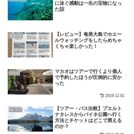
に泳ぐ感動は一生の宝物になっ
た話
【レビュー】奄美大島でホエー
奄美大島
ルウォッチングをしたらめちゃ
くちゃ楽しかった！
マカオはツアーで行くより個人
マカオ
で予約したほうが圧倒的に安か
った
2019.12.01
【ツアー・バス比較】プエルト
69. チリ
ナタレスからパイネ公園へ行く
方法とチケットはどこで買える
のか？