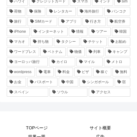
ハワイ
クレジットカード
スマホ
インド
sim
荷物
保険
レンタカー
海外旅行
バンコク
旅行
SIMカード
アプリ
行き方
航空券
iPhone
インターネット
情報
ツアー
韓国
マカオ
持ち物
タクシー
チケット
お勧め
ワードプレス
ベトナム
物価
列車
キャンプ
ヨーロッパ旅行
カイロ
マイル
メトロ
wordpress
電車
料金
ビザ
稼ぐ
無料
お金
パスポート
中国
シンガポール
宿
スペイン
ソウル
アクセス
TOPページ
サイト概要
世界一周
広告