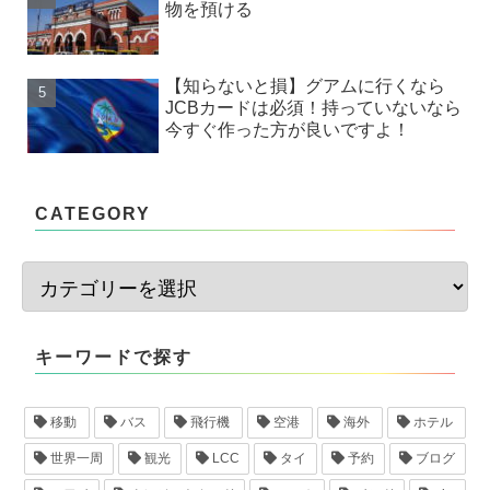
物を預ける
【知らないと損】グアムに行くなら
JCBカードは必須！持っていないなら
今すぐ作った方が良いですよ！
CATEGORY
キーワードで探す
移動
バス
飛行機
空港
海外
ホテル
世界一周
観光
LCC
タイ
予約
ブログ