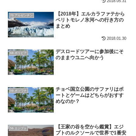
2018.05.31
【2018年】エルカラファテから
70.アルゼンチン
ペリトモレノ氷河への行き方の
まとめ
2018.01.30
デスロードツアーに参加後にそ
68.ボリビア
のままウユニへ向かう
チョベ国立公園のサファリはボ
59.ボツワナ
ートとゲームはどちらがおすす
めなのか？
【王家の谷を空から鑑賞】エジ
56.エジプト
プトのルクソールで世界で1番安